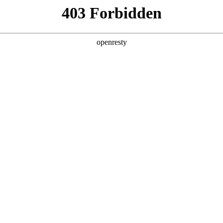
产品及服务
行业解决方案
合作伙伴
投资者关系
合作协议 共建数智化新生态
有限公司（以下简称“YMatrix”）与北京和记国际数码云计算有限公司（以下
创生态建设以及智能制造和行业数智化转型等方面展开合作，共同打造开放共